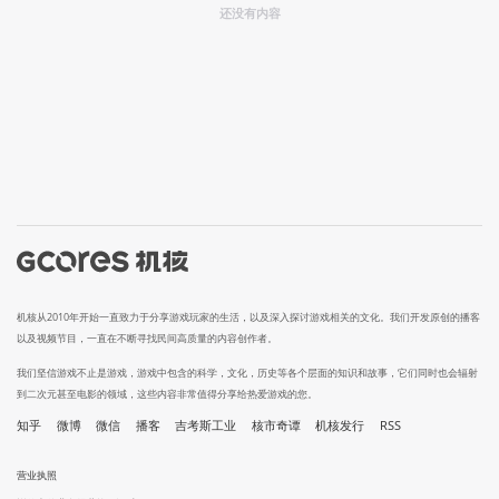
还没有内容
机核从2010年开始一直致力于分享游戏玩家的生活，以及深入探讨游戏相关的文化。我们开发原创的播客
以及视频节目，一直在不断寻找民间高质量的内容创作者。
我们坚信游戏不止是游戏，游戏中包含的科学，文化，历史等各个层面的知识和故事，它们同时也会辐射
到二次元甚至电影的领域，这些内容非常值得分享给热爱游戏的您。
知乎
微博
微信
播客
吉考斯工业
核市奇谭
机核发行
RSS
营业执照