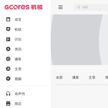
首页
机组
讨论
资讯
播客
文章
全部
播客
文章
视频
有声书
商店