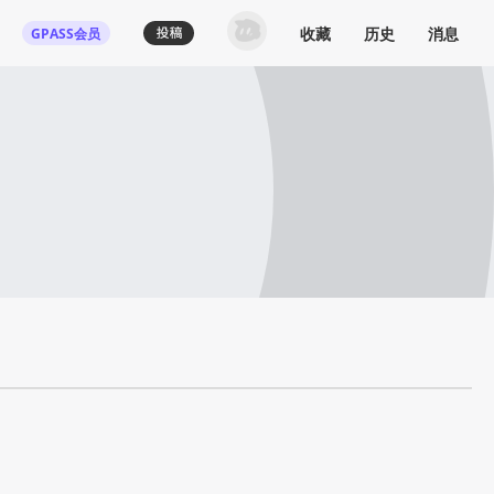
收藏
历史
消息
GPASS会员