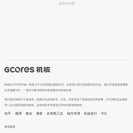
还没有内容
机核从2010年开始一直致力于分享游戏玩家的生活，以及深入探讨游戏相关的文化。我们开发原创的播客
以及视频节目，一直在不断寻找民间高质量的内容创作者。
我们坚信游戏不止是游戏，游戏中包含的科学，文化，历史等各个层面的知识和故事，它们同时也会辐射
到二次元甚至电影的领域，这些内容非常值得分享给热爱游戏的您。
知乎
微博
微信
播客
吉考斯工业
核市奇谭
机核发行
RSS
营业执照