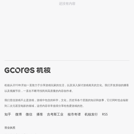
还没有内容
机核从2010年开始一直致力于分享游戏玩家的生活，以及深入探讨游戏相关的文化。我们开发原创的播客
以及视频节目，一直在不断寻找民间高质量的内容创作者。
我们坚信游戏不止是游戏，游戏中包含的科学，文化，历史等各个层面的知识和故事，它们同时也会辐射
到二次元甚至电影的领域，这些内容非常值得分享给热爱游戏的您。
知乎
微博
微信
播客
吉考斯工业
核市奇谭
机核发行
RSS
营业执照