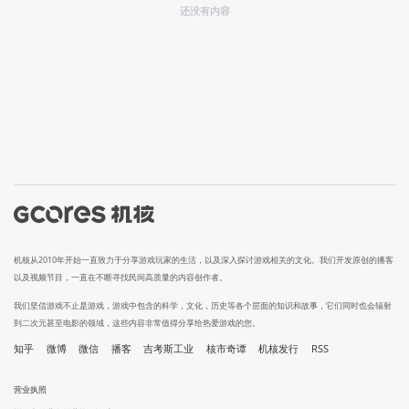
还没有内容
机核从2010年开始一直致力于分享游戏玩家的生活，以及深入探讨游戏相关的文化。我们开发原创的播客
以及视频节目，一直在不断寻找民间高质量的内容创作者。
我们坚信游戏不止是游戏，游戏中包含的科学，文化，历史等各个层面的知识和故事，它们同时也会辐射
到二次元甚至电影的领域，这些内容非常值得分享给热爱游戏的您。
知乎
微博
微信
播客
吉考斯工业
核市奇谭
机核发行
RSS
营业执照