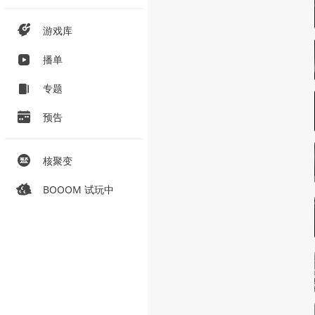
游戏库
播单
专题
预告
核聚变
BOOOM 试玩中