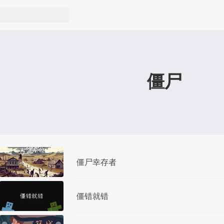
僵尸
僵尸幸存者
僵错就错