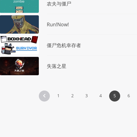
农夫与僵尸
Run!Now!
僵尸危机幸存者
失落之星
1
2
3
4
5
6