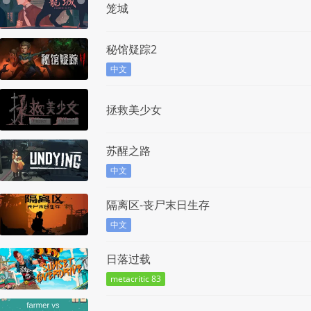
笼城
秘馆疑踪2
中文
拯救美少女
苏醒之路
中文
隔离区-丧尸末日生存
中文
日落过载
metacritic 83