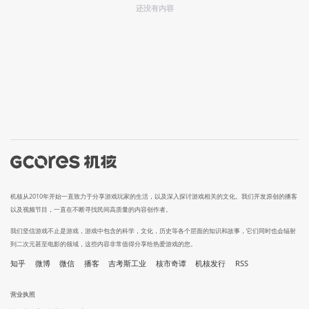
还没有内容
机核从2010年开始一直致力于分享游戏玩家的生活，以及深入探讨游戏相关的文化。我们开发原创的播客
以及视频节目，一直在不断寻找民间高质量的内容创作者。
我们坚信游戏不止是游戏，游戏中包含的科学，文化，历史等各个层面的知识和故事，它们同时也会辐射
到二次元甚至电影的领域，这些内容非常值得分享给热爱游戏的您。
知乎
微博
微信
播客
吉考斯工业
核市奇谭
机核发行
RSS
营业执照