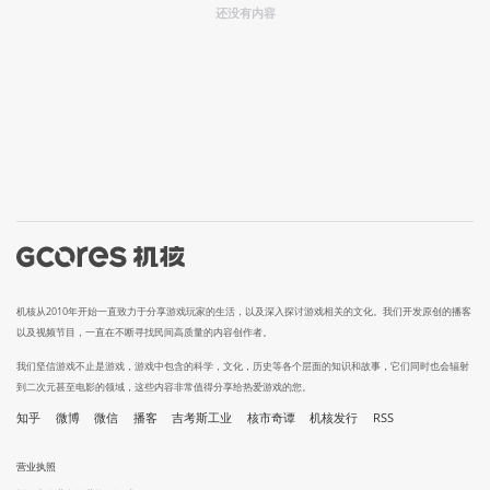
还没有内容
机核从2010年开始一直致力于分享游戏玩家的生活，以及深入探讨游戏相关的文化。我们开发原创的播客
以及视频节目，一直在不断寻找民间高质量的内容创作者。
我们坚信游戏不止是游戏，游戏中包含的科学，文化，历史等各个层面的知识和故事，它们同时也会辐射
到二次元甚至电影的领域，这些内容非常值得分享给热爱游戏的您。
知乎
微博
微信
播客
吉考斯工业
核市奇谭
机核发行
RSS
营业执照