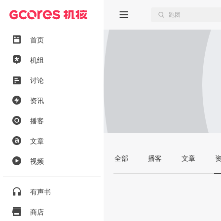
首页
机组
讨论
资讯
播客
文章
全部
播客
文章
视频
有声书
商店