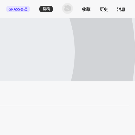
收藏
历史
消息
GPASS会员