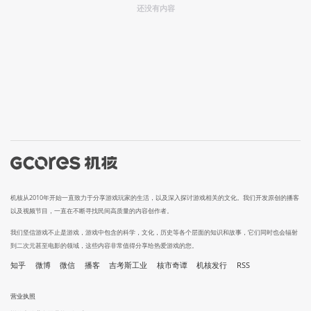
还没有内容
机核从2010年开始一直致力于分享游戏玩家的生活，以及深入探讨游戏相关的文化。我们开发原创的播客
以及视频节目，一直在不断寻找民间高质量的内容创作者。
我们坚信游戏不止是游戏，游戏中包含的科学，文化，历史等各个层面的知识和故事，它们同时也会辐射
到二次元甚至电影的领域，这些内容非常值得分享给热爱游戏的您。
知乎
微博
微信
播客
吉考斯工业
核市奇谭
机核发行
RSS
营业执照