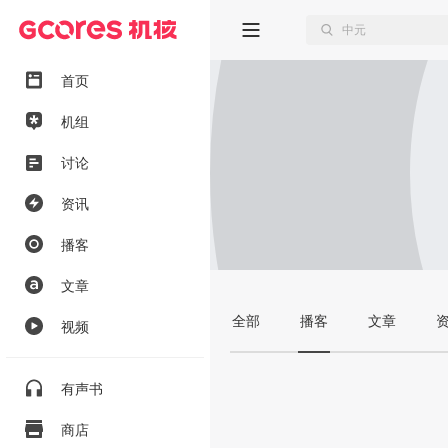
首页
机组
讨论
资讯
播客
文章
全部
播客
文章
视频
有声书
商店