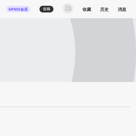
收藏
历史
消息
GPASS会员