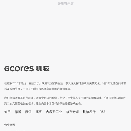
还没有内容
机核从2010年开始一直致力于分享游戏玩家的生活，以及深入探讨游戏相关的文化。我们开发原创的播客
以及视频节目，一直在不断寻找民间高质量的内容创作者。
我们坚信游戏不止是游戏，游戏中包含的科学，文化，历史等各个层面的知识和故事，它们同时也会辐射
到二次元甚至电影的领域，这些内容非常值得分享给热爱游戏的您。
知乎
微博
微信
播客
吉考斯工业
核市奇谭
机核发行
RSS
营业执照