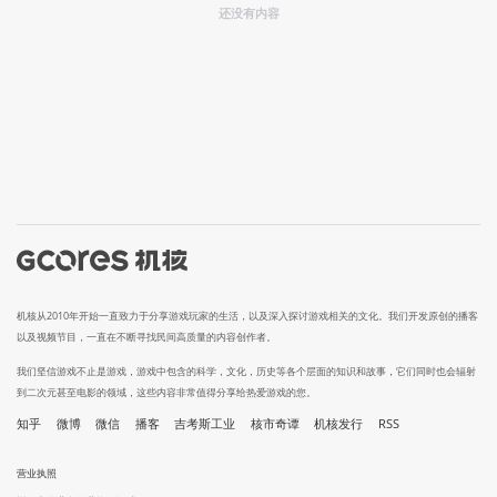
还没有内容
机核从2010年开始一直致力于分享游戏玩家的生活，以及深入探讨游戏相关的文化。我们开发原创的播客
以及视频节目，一直在不断寻找民间高质量的内容创作者。
我们坚信游戏不止是游戏，游戏中包含的科学，文化，历史等各个层面的知识和故事，它们同时也会辐射
到二次元甚至电影的领域，这些内容非常值得分享给热爱游戏的您。
知乎
微博
微信
播客
吉考斯工业
核市奇谭
机核发行
RSS
营业执照