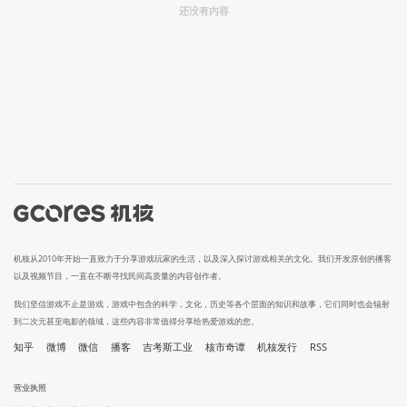
还没有内容
机核从2010年开始一直致力于分享游戏玩家的生活，以及深入探讨游戏相关的文化。我们开发原创的播客
以及视频节目，一直在不断寻找民间高质量的内容创作者。
我们坚信游戏不止是游戏，游戏中包含的科学，文化，历史等各个层面的知识和故事，它们同时也会辐射
到二次元甚至电影的领域，这些内容非常值得分享给热爱游戏的您。
知乎
微博
微信
播客
吉考斯工业
核市奇谭
机核发行
RSS
营业执照