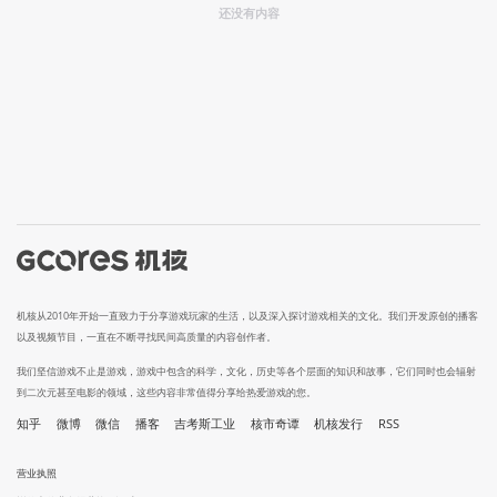
还没有内容
机核从2010年开始一直致力于分享游戏玩家的生活，以及深入探讨游戏相关的文化。我们开发原创的播客
以及视频节目，一直在不断寻找民间高质量的内容创作者。
我们坚信游戏不止是游戏，游戏中包含的科学，文化，历史等各个层面的知识和故事，它们同时也会辐射
到二次元甚至电影的领域，这些内容非常值得分享给热爱游戏的您。
知乎
微博
微信
播客
吉考斯工业
核市奇谭
机核发行
RSS
营业执照