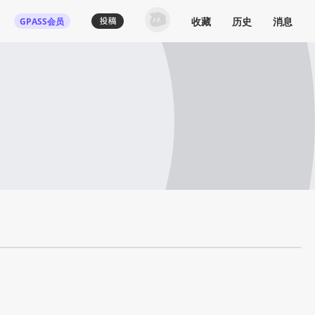
收藏
历史
消息
GPASS会员