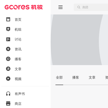
首页
机组
讨论
资讯
播客
文章
全部
播客
文章
视频
有声书
商店