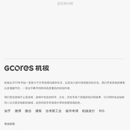
还没有内容
机核从2010年开始一直致力于分享游戏玩家的生活，以及深入探讨游戏相关的文化。我们开发原创的播客
以及视频节目，一直在不断寻找民间高质量的内容创作者。
我们坚信游戏不止是游戏，游戏中包含的科学，文化，历史等各个层面的知识和故事，它们同时也会辐射
到二次元甚至电影的领域，这些内容非常值得分享给热爱游戏的您。
知乎
微博
微信
播客
吉考斯工业
核市奇谭
机核发行
RSS
营业执照