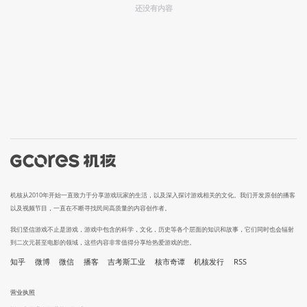
还没有内容
机核从2010年开始一直致力于分享游戏玩家的生活，以及深入探讨游戏相关的文化。我们开发原创的播客
以及视频节目，一直在不断寻找民间高质量的内容创作者。
我们坚信游戏不止是游戏，游戏中包含的科学，文化，历史等各个层面的知识和故事，它们同时也会辐射
到二次元甚至电影的领域，这些内容非常值得分享给热爱游戏的您。
知乎
微博
微信
播客
吉考斯工业
核市奇谭
机核发行
RSS
营业执照