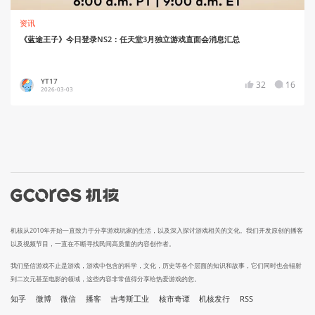
资讯
《蓝途王子》今日登录NS2：任天堂3月独立游戏直面会消息汇总
YT17
32
16
2026-03-03
机核从2010年开始一直致力于分享游戏玩家的生活，以及深入探讨游戏相关的文化。我们开发原创的播客
以及视频节目，一直在不断寻找民间高质量的内容创作者。
我们坚信游戏不止是游戏，游戏中包含的科学，文化，历史等各个层面的知识和故事，它们同时也会辐射
到二次元甚至电影的领域，这些内容非常值得分享给热爱游戏的您。
知乎
微博
微信
播客
吉考斯工业
核市奇谭
机核发行
RSS