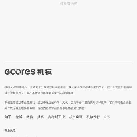
还没有内容
机核从2010年开始一直致力于分享游戏玩家的生活，以及深入探讨游戏相关的文化。我们开发原创的播客
以及视频节目，一直在不断寻找民间高质量的内容创作者。
我们坚信游戏不止是游戏，游戏中包含的科学，文化，历史等各个层面的知识和故事，它们同时也会辐射
到二次元甚至电影的领域，这些内容非常值得分享给热爱游戏的您。
知乎
微博
微信
播客
吉考斯工业
核市奇谭
机核发行
RSS
营业执照