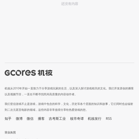
还没有内容
机核从2010年开始一直致力于分享游戏玩家的生活，以及深入探讨游戏相关的文化。我们开发原创的播客
以及视频节目，一直在不断寻找民间高质量的内容创作者。
我们坚信游戏不止是游戏，游戏中包含的科学，文化，历史等各个层面的知识和故事，它们同时也会辐射
到二次元甚至电影的领域，这些内容非常值得分享给热爱游戏的您。
知乎
微博
微信
播客
吉考斯工业
核市奇谭
机核发行
RSS
营业执照