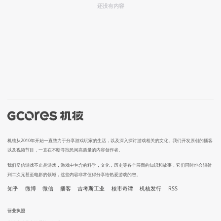
还没有内容
机核从2010年开始一直致力于分享游戏玩家的生活，以及深入探讨游戏相关的文化。我们开发原创的播客
以及视频节目，一直在不断寻找民间高质量的内容创作者。
我们坚信游戏不止是游戏，游戏中包含的科学，文化，历史等各个层面的知识和故事，它们同时也会辐射
到二次元甚至电影的领域，这些内容非常值得分享给热爱游戏的您。
知乎
微博
微信
播客
吉考斯工业
核市奇谭
机核发行
RSS
营业执照