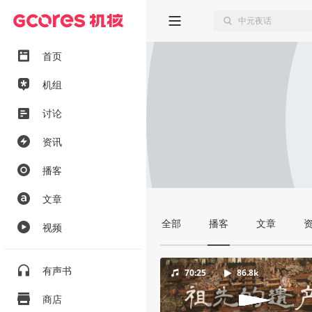
首页
机组
讨论
资讯
播客
文章
全部
播客
文章
视频
有声书
70:25
86.8k
商店