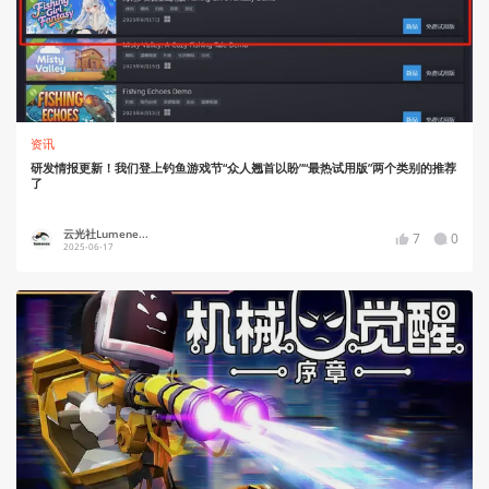
资讯
研发情报更新！我们登上钓鱼游戏节“众人翘首以盼”“最热试用版”两个类别的推荐
了
云光社Lumene...
7
0
2025-06-17