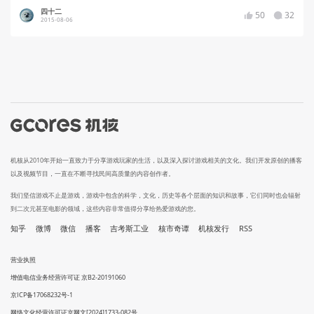
四十二
50
32
2015-08-06
机核从2010年开始一直致力于分享游戏玩家的生活，以及深入探讨游戏相关的文化。我们开发原创的播客
以及视频节目，一直在不断寻找民间高质量的内容创作者。
我们坚信游戏不止是游戏，游戏中包含的科学，文化，历史等各个层面的知识和故事，它们同时也会辐射
到二次元甚至电影的领域，这些内容非常值得分享给热爱游戏的您。
知乎
微博
微信
播客
吉考斯工业
核市奇谭
机核发行
RSS
营业执照
增值电信业务经营许可证 京B2-20191060
京ICP备17068232号-1
网络文化经营许可证京网文[2024]1733-082号