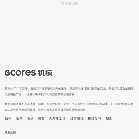
还没有内容
机核从2010年开始一直致力于分享游戏玩家的生活，以及深入探讨游戏相关的文化。我们开发原创的播客
以及视频节目，一直在不断寻找民间高质量的内容创作者。
我们坚信游戏不止是游戏，游戏中包含的科学，文化，历史等各个层面的知识和故事，它们同时也会辐射
到二次元甚至电影的领域，这些内容非常值得分享给热爱游戏的您。
知乎
微博
微信
播客
吉考斯工业
核市奇谭
机核发行
RSS
营业执照