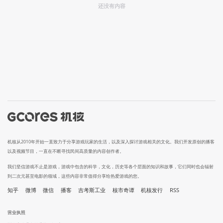
还没有内容
机核从2010年开始一直致力于分享游戏玩家的生活，以及深入探讨游戏相关的文化。我们开发原创的播客
以及视频节目，一直在不断寻找民间高质量的内容创作者。
我们坚信游戏不止是游戏，游戏中包含的科学，文化，历史等各个层面的知识和故事，它们同时也会辐射
到二次元甚至电影的领域，这些内容非常值得分享给热爱游戏的您。
知乎
微博
微信
播客
吉考斯工业
核市奇谭
机核发行
RSS
营业执照