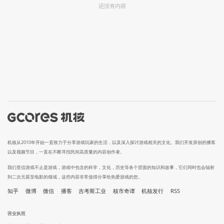
还没有内容
机核从2010年开始一直致力于分享游戏玩家的生活，以及深入探讨游戏相关的文化。我们开发原创的播客
以及视频节目，一直在不断寻找民间高质量的内容创作者。
我们坚信游戏不止是游戏，游戏中包含的科学，文化，历史等各个层面的知识和故事，它们同时也会辐射
到二次元甚至电影的领域，这些内容非常值得分享给热爱游戏的您。
知乎
微博
微信
播客
吉考斯工业
核市奇谭
机核发行
RSS
营业执照