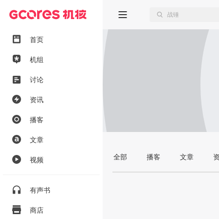
首页
机组
讨论
资讯
播客
文章
全部
播客
文章
视频
有声书
商店