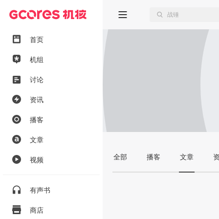
首页
机组
讨论
资讯
播客
文章
全部
播客
文章
视频
有声书
商店