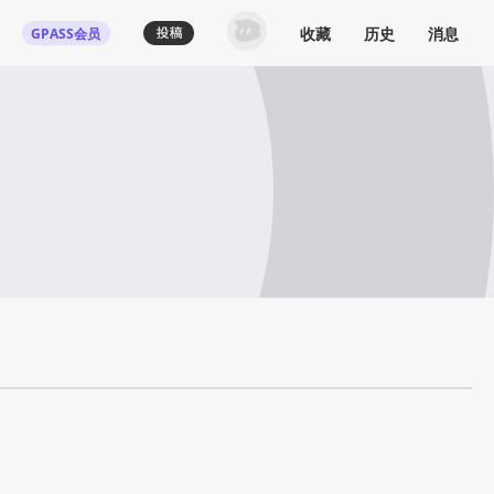
收藏
历史
消息
GPASS会员