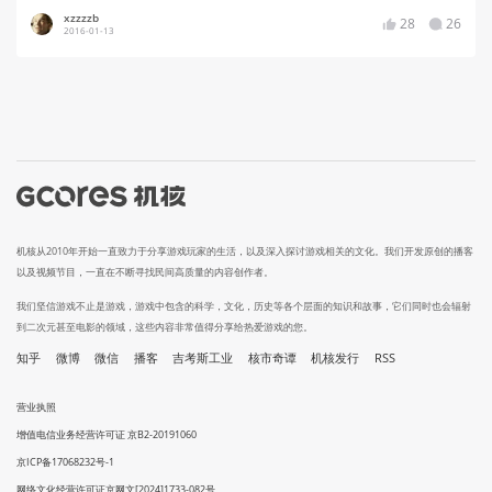
xzzzzb
28
26
2016-01-13
机核从2010年开始一直致力于分享游戏玩家的生活，以及深入探讨游戏相关的文化。我们开发原创的播客
以及视频节目，一直在不断寻找民间高质量的内容创作者。
我们坚信游戏不止是游戏，游戏中包含的科学，文化，历史等各个层面的知识和故事，它们同时也会辐射
到二次元甚至电影的领域，这些内容非常值得分享给热爱游戏的您。
知乎
微博
微信
播客
吉考斯工业
核市奇谭
机核发行
RSS
营业执照
增值电信业务经营许可证 京B2-20191060
京ICP备17068232号-1
网络文化经营许可证京网文[2024]1733-082号