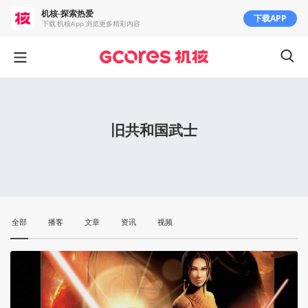
机核-探索热爱
下载APP
下载 机核App 浏览更多精彩内容
旧共和国武士
全部
播客
文章
资讯
视频