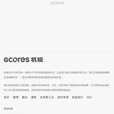
还没有内容
机核从2010年开始一直致力于分享游戏玩家的生活，以及深入探讨游戏相关的文化。我们开发原创的播客
以及视频节目，一直在不断寻找民间高质量的内容创作者。
我们坚信游戏不止是游戏，游戏中包含的科学，文化，历史等各个层面的知识和故事，它们同时也会辐射
到二次元甚至电影的领域，这些内容非常值得分享给热爱游戏的您。
知乎
微博
微信
播客
吉考斯工业
核市奇谭
机核发行
RSS
营业执照