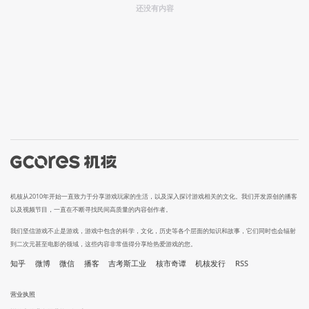
还没有内容
机核从2010年开始一直致力于分享游戏玩家的生活，以及深入探讨游戏相关的文化。我们开发原创的播客
以及视频节目，一直在不断寻找民间高质量的内容创作者。
我们坚信游戏不止是游戏，游戏中包含的科学，文化，历史等各个层面的知识和故事，它们同时也会辐射
到二次元甚至电影的领域，这些内容非常值得分享给热爱游戏的您。
知乎
微博
微信
播客
吉考斯工业
核市奇谭
机核发行
RSS
营业执照