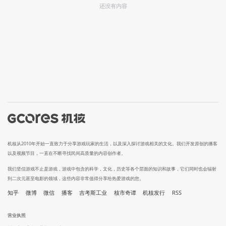
还没有内容
机核从2010年开始一直致力于分享游戏玩家的生活，以及深入探讨游戏相关的文化。我们开发原创的播客
以及视频节目，一直在不断寻找民间高质量的内容创作者。
我们坚信游戏不止是游戏，游戏中包含的科学，文化，历史等各个层面的知识和故事，它们同时也会辐射
到二次元甚至电影的领域，这些内容非常值得分享给热爱游戏的您。
知乎
微博
微信
播客
吉考斯工业
核市奇谭
机核发行
RSS
营业执照