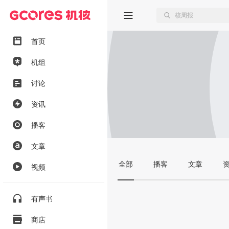
首页
机组
讨论
资讯
播客
文章
全部
播客
文章
视频
有声书
商店