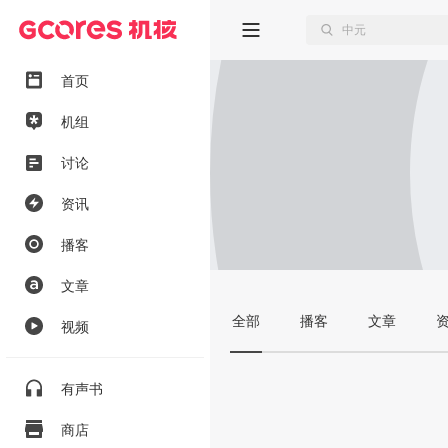
首页
机组
讨论
资讯
播客
文章
全部
播客
文章
视频
有声书
商店