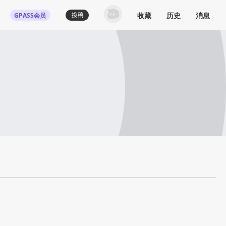
收藏
历史
消息
GPASS会员
登录机核你可以：
下载收藏播客节目
多端历史播放同步
发布内容动态/评论
关注喜欢的创作者
登录 / 注册