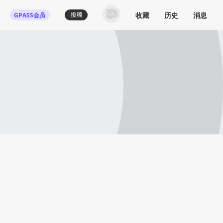
收藏
历史
消息
GPASS会员