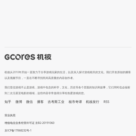
机核从2010年开始一直致力于分享游戏玩家的生活，以及深入探讨游戏相关的文化。我们开发原创的播客
以及视频节目，一直在不断寻找民间高质量的内容创作者。
我们坚信游戏不止是游戏，游戏中包含的科学，文化，历史等各个层面的知识和故事，它们同时也会辐射
到二次元甚至电影的领域，这些内容非常值得分享给热爱游戏的您。
知乎
微博
微信
播客
吉考斯工业
核市奇谭
机核发行
RSS
营业执照
增值电信业务经营许可证 京B2-20191060
京ICP备17068232号-1