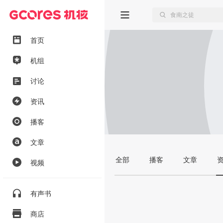
首页
机组
讨论
资讯
播客
文章
全部
播客
文章
视频
有声书
商店