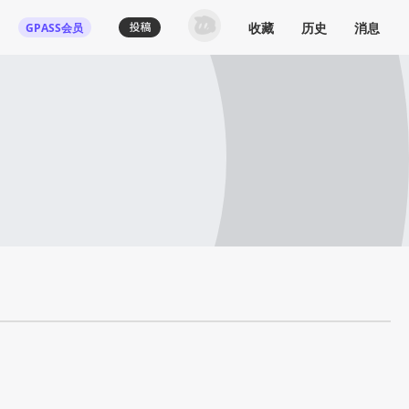
收藏
历史
消息
GPASS会员