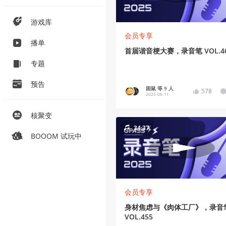
游戏库
会员专享
播单
首届谐音梗大赛，录音笔 VOL.4
专题
预告
困鼠 等 9 人
578
2025-06-11
核聚变
34:37
BOOOM 试玩中
会员专享
身材焦虑与《肉体工厂》，录音
VOL.455