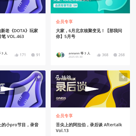
会员专享
的新老《DOTA》玩家
大家，6月北京核聚变见！【那我问
 VOL.463
你】5月号
 3 人
annann 等 3 人
171
91
368
268
2025-05-30
16:20
会员专享
的小pro节目，录音
舌尖上的阿拉伯，录后谈 Aftertalk
Vol.13