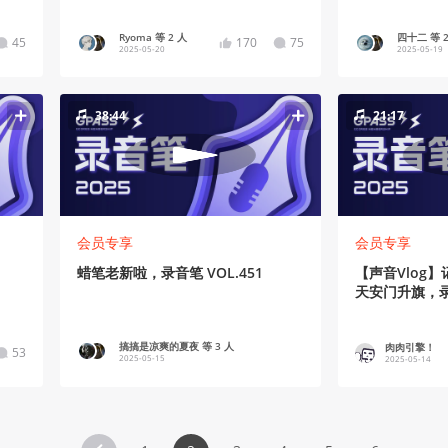
Ryoma 等 2 人
四十二 等 2
45
170
75
2025-05-20
2025-05-19
38:44
21:17
会员专享
会员专享
蜡笔老新啦，录音笔 VOL.451
【声音Vlog
天安门升旗，录音
搞搞是凉爽的夏夜 等 3 人
肉肉引擎！
53
2025-05-15
2025-05-14
142
53