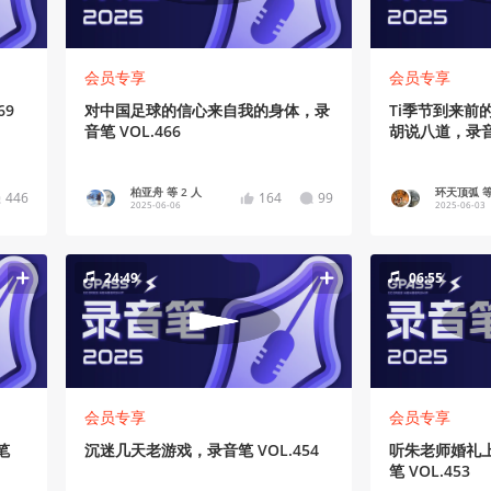
会员专享
会员专享
69
对中国足球的信心来自我的身体，录
Ti季节到来前
音笔 VOL.466
胡说八道，录音笔
柏亚舟 等 2 人
环天顶弧 等
446
164
99
2025-06-06
2025-06-03
24:49
06:55
会员专享
会员专享
笔
沉迷几天老游戏，录音笔 VOL.454
听朱老师婚礼上
笔 VOL.453