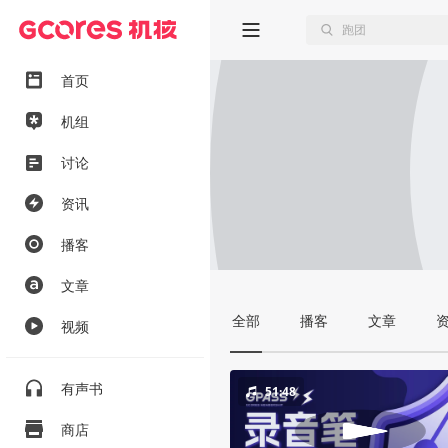
首页
机组
讨论
资讯
播客
文章
全部
播客
文章
视频
有声书
51:48
商店