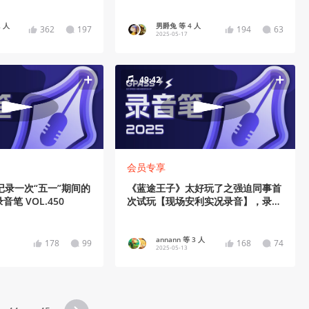
 人
男爵兔 等 4 人
362
197
194
63
2025-05-17
49:42
会员专享
】记录一次“五一”期间的
《蓝途王子》太好玩了之强迫同事首
笔 VOL.450
次试玩【现场安利实况录音】，录音
笔 VOL.449
annann 等 3 人
178
99
168
74
2025-05-13