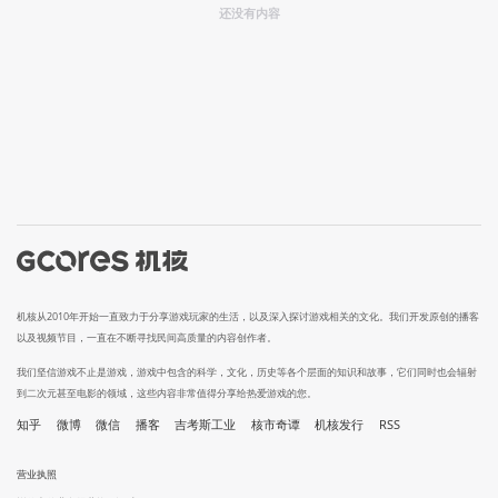
还没有内容
机核从2010年开始一直致力于分享游戏玩家的生活，以及深入探讨游戏相关的文化。我们开发原创的播客
以及视频节目，一直在不断寻找民间高质量的内容创作者。
我们坚信游戏不止是游戏，游戏中包含的科学，文化，历史等各个层面的知识和故事，它们同时也会辐射
到二次元甚至电影的领域，这些内容非常值得分享给热爱游戏的您。
知乎
微博
微信
播客
吉考斯工业
核市奇谭
机核发行
RSS
营业执照