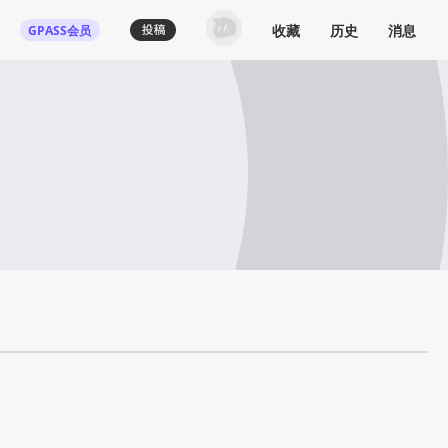
收藏
历史
消息
GPASS会员