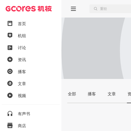
首页
机组
讨论
资讯
播客
文章
全部
播客
文章
视频
有声书
商店