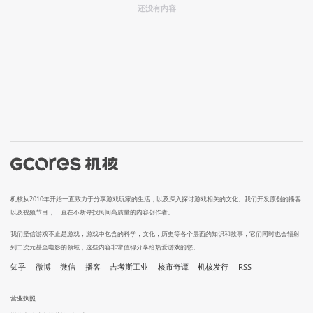
还没有内容
机核从2010年开始一直致力于分享游戏玩家的生活，以及深入探讨游戏相关的文化。我们开发原创的播客
以及视频节目，一直在不断寻找民间高质量的内容创作者。
我们坚信游戏不止是游戏，游戏中包含的科学，文化，历史等各个层面的知识和故事，它们同时也会辐射
到二次元甚至电影的领域，这些内容非常值得分享给热爱游戏的您。
知乎
微博
微信
播客
吉考斯工业
核市奇谭
机核发行
RSS
营业执照