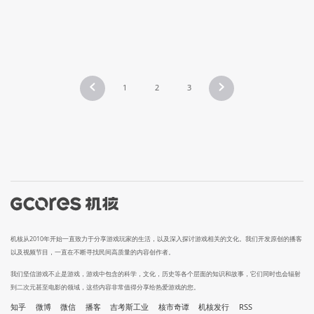
1
2
3
机核从2010年开始一直致力于分享游戏玩家的生活，以及深入探讨游戏相关的文化。我们开发原创的播客
以及视频节目，一直在不断寻找民间高质量的内容创作者。
我们坚信游戏不止是游戏，游戏中包含的科学，文化，历史等各个层面的知识和故事，它们同时也会辐射
到二次元甚至电影的领域，这些内容非常值得分享给热爱游戏的您。
知乎
微博
微信
播客
吉考斯工业
核市奇谭
机核发行
RSS