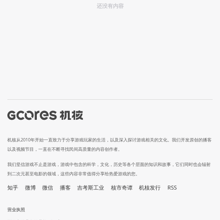
还没有内容
机核从2010年开始一直致力于分享游戏玩家的生活，以及深入探讨游戏相关的文化。我们开发原创的播客
以及视频节目，一直在不断寻找民间高质量的内容创作者。
我们坚信游戏不止是游戏，游戏中包含的科学，文化，历史等各个层面的知识和故事，它们同时也会辐射
到二次元甚至电影的领域，这些内容非常值得分享给热爱游戏的您。
知乎
微博
微信
播客
吉考斯工业
核市奇谭
机核发行
RSS
营业执照