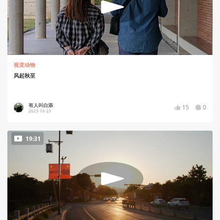
视觉动物
风起秋至
有人叫白添
15
0
2023-10-23
19:31