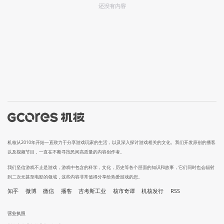
还没有内容
机核从2010年开始一直致力于分享游戏玩家的生活，以及深入探讨游戏相关的文化。我们开发原创的播客
以及视频节目，一直在不断寻找民间高质量的内容创作者。
我们坚信游戏不止是游戏，游戏中包含的科学，文化，历史等各个层面的知识和故事，它们同时也会辐射
到二次元甚至电影的领域，这些内容非常值得分享给热爱游戏的您。
知乎
微博
微信
播客
吉考斯工业
核市奇谭
机核发行
RSS
营业执照