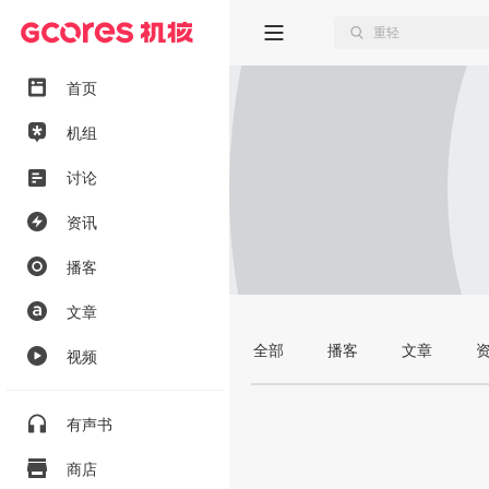
首页
机组
讨论
资讯
播客
文章
全部
播客
文章
视频
有声书
商店