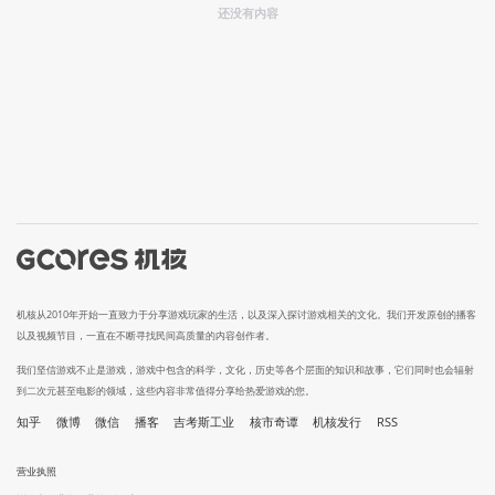
还没有内容
机核从2010年开始一直致力于分享游戏玩家的生活，以及深入探讨游戏相关的文化。我们开发原创的播客
以及视频节目，一直在不断寻找民间高质量的内容创作者。
我们坚信游戏不止是游戏，游戏中包含的科学，文化，历史等各个层面的知识和故事，它们同时也会辐射
到二次元甚至电影的领域，这些内容非常值得分享给热爱游戏的您。
知乎
微博
微信
播客
吉考斯工业
核市奇谭
机核发行
RSS
营业执照