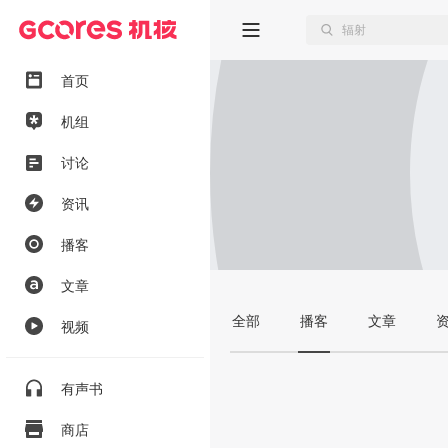
首页
机组
讨论
资讯
播客
文章
全部
播客
文章
视频
有声书
商店