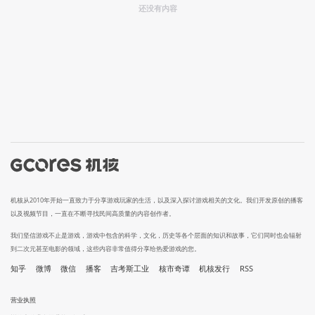
还没有内容
机核从2010年开始一直致力于分享游戏玩家的生活，以及深入探讨游戏相关的文化。我们开发原创的播客
以及视频节目，一直在不断寻找民间高质量的内容创作者。
我们坚信游戏不止是游戏，游戏中包含的科学，文化，历史等各个层面的知识和故事，它们同时也会辐射
到二次元甚至电影的领域，这些内容非常值得分享给热爱游戏的您。
知乎
微博
微信
播客
吉考斯工业
核市奇谭
机核发行
RSS
营业执照